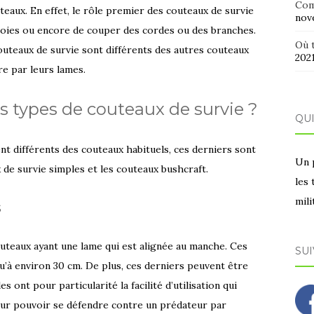
Com
teaux. En effet, le rôle premier des couteaux de survie
nov
proies ou encore de couper des cordes ou des branches.
Où t
couteaux de survie sont différents des autres couteaux
202
re par leurs lames.
s types de couteaux de survie ?
QUI
ent différents des couteaux habituels, ces derniers sont
Un 
 de survie simples et les couteaux bushcraft.
les
mili
s
uteaux ayant une lame qui est alignée au manche. Ces
SUI
qu’à environ 30 cm. De plus, ces derniers peuvent être
s ont pour particularité la facilité d’utilisation qui
pour pouvoir se défendre contre un prédateur par