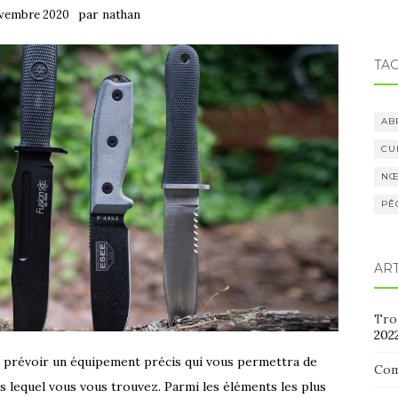
par
ovembre 2020
nathan
TA
AB
CU
NŒ
PÊ
AR
Trou
202
aut prévoir un équipement précis qui vous permettra de
Com
ns lequel vous vous trouvez. Parmi les éléments les plus