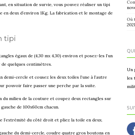
Com
t, en situation de survie, vous pouvez réaliser un tipi
nov
ée en deux d’environ 1Kg. La fabrication et le montage de
Où t
202
 tipi
QUI
gles égaux de (4,30 mx 4,30) environ et posez-les l’un
er de quelques centimètres.
Un 
emi-cercle et cousez les deux toiles l’une à l’autre
les
ur pouvoir faire passer une perche par la suite.
mili
du milieu de la couture et coupez deux rectangles sur
té gauche de 100x60cm chacun.
SUI
extrémité du côté droit et pliez la toile en deux.
uche du demi-cercle, coudre quatre gros boutons en