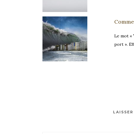
Commen
Le mot « 
port ». E
LAISSE