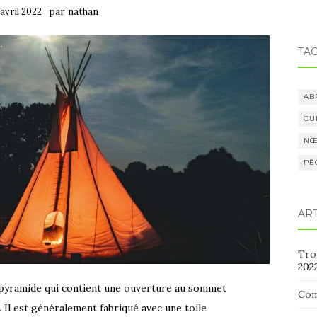
par
 avril 2022
nathan
TA
AB
CU
NŒ
PÊ
AR
Trou
202
e pyramide qui contient une ouverture au sommet
Com
Il est généralement fabriqué avec une toile