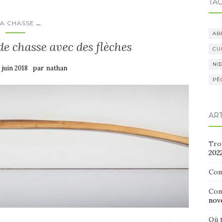
TA
...
LA CHASSE
AB
de chasse avec des flèches
CU
NŒ
par
 juin 2018
nathan
PÊ
AR
Trou
202
Com
Com
nov
Où t